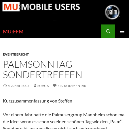
Zum
Inhalt
springen
Suchen
MU:FFM
PRIMÄR
MENÜ
EVENTBERICHT
PALMSONNTAG-
SONDERTREFFEN
4. APRIL 2004
SUVUK
EIN KOMMENTAR
Kurzzusammenfassung von Steffen
Vor einem Jahr hatte die Palmusergroup Mannheim schon mal
die Idee: wenn es schon so einen schönen Tag wie den „Palm“-
Sonntag gibt, warum diesen nicht auch entsprechend