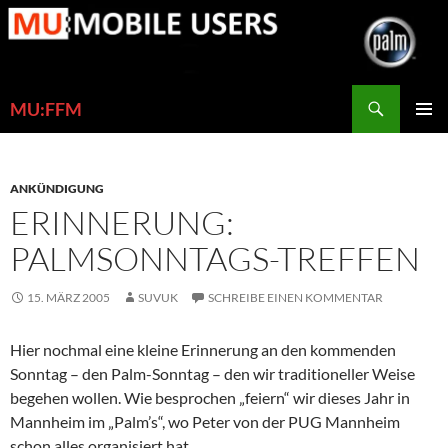
Zum
Inhalt
springen
Suchen
MU:FFM
PRIMÄR
MENÜ
ANKÜNDIGUNG
ERINNERUNG:
PALMSONNTAGS-TREFFEN
15. MÄRZ 2005
SUVUK
SCHREIBE EINEN KOMMENTAR
Hier nochmal eine kleine Erinnerung an den kommenden
Sonntag – den Palm-Sonntag – den wir traditioneller Weise
begehen wollen. Wie besprochen „feiern“ wir dieses Jahr in
Mannheim im „Palm’s“, wo Peter von der PUG Mannheim
schon alles organisiert hat.