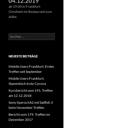
04.12.2019
ab 19:00 in Frankfurt
Ginnheim im Restaurant zum
Adler.
Suchen
nach:
NEUESTE BEITRÄGE
Mobile Users Frankfurt: Erstes
Treffen seit September
Mobile Users Frankfurt:
Stammtisch trotz Corona
Kurzbericht vom 191. Treffen
am 12.12.2018
Sony Xperia XA2 mit Sailfish 3
beim November-Treffen
Bericht vom 179. Treffen im
Dezember 2017