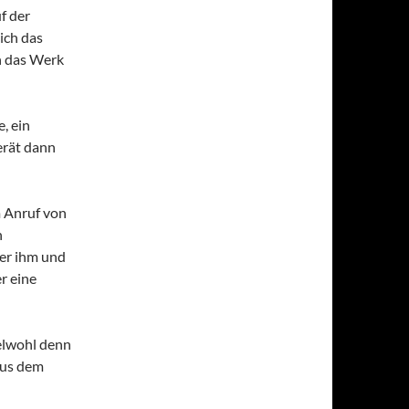
f der
ich das
h das Werk
, ein
erät dann
 Anruf von
n
ter ihm und
r eine
elwohl denn
aus dem