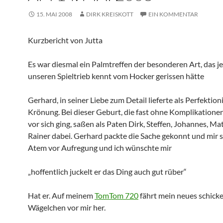
15. MAI 2008
DIRK KREISKOTT
EIN KOMMENTAR
Kurzbericht von Jutta
Es war diesmal ein Palmtreffen der besonderen Art, das j
unseren Spieltrieb kennt vom Hocker gerissen hätte
Gerhard, in seiner Liebe zum Detail lieferte als Perfektion
Krönung. Bei dieser Geburt, die fast ohne Komplikatione
vor sich ging, saßen als Paten Dirk, Steffen, Johannes, Ma
Rainer dabei. Gerhard packte die Sache gekonnt und mir s
Atem vor Aufregung und ich wünschte mir
„hoffentlich juckelt er das Ding auch gut rüber“
Hat er. Auf meinem
TomTom 720
fährt mein neues schick
Wägelchen vor mir her.