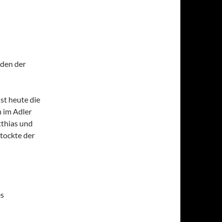
eden der
ist heute die
n im Adler
tthias und
tockte der
es