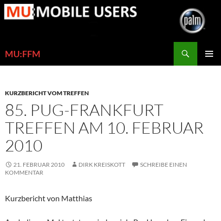
Zum
Inhalt
springen
Suchen
MU:FFM
PRIMÄR
MENÜ
KURZBERICHT VOM TREFFEN
85. PUG-FRANKFURT
TREFFEN AM 10. FEBRUAR
2010
21. FEBRUAR 2010
DIRK KREISKOTT
SCHREIBE EINEN
KOMMENTAR
Kurzbericht von Matthias