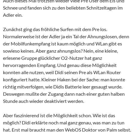
Auch dieses Mal trotzten wieder viele Pre User dem Eis und
Schnee und fanden sich zu den beliebten Schnitzeltagen im
Adler ein.
Zunächst ging das fröhliche Surfen mit dem Pre los.
Normalerweise ist der Adler ja ein Tal der Ahnungslosen, denn
der Mobilfunkempfang ist kaum möglich und WLan gibt es
sowieso keines. Aber ganz ahnungslos? Nein, eine kleine,
erlesene Gruppe glücklicher O2-Nutzer hat ganz
hervorragenden Empfang. Und genau diese Möglichkeit
konnten alle nutzen, weil Didi seinen Pre als WLan Router
konfiguriert hatte. Kleiner Haken bei der Sache: man konnte
richtig mitverfolgen, wie Didis Batterie leer gesaugt wurde.
Deswegen mußte der Zugang dann nach einer guten halben
Stunde auch wieder deaktiviert werden.
Aber faszinierend ist die Möglichkeit schon. Wie ist das
möglich? Didi erklärte noch mal ganz genau, was man zu tun
hat. Erst mal braucht man den WebOS Doktor von Palm selbst.