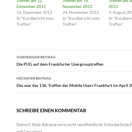
Treffen am 12.
Treffen am 14.
Treffen am 8
Dezember 2012
November 2012
2012
16. Dezember 2012
24. November 2012
9. August 2
In "Kurzbericht vom
In "Kurzbericht vom
In "Kurzber
Treffen"
Treffen"
Treffen"
Beitragsnavigation
VORHERIGER BEITRAG
Die PUG auf dem Frankfurter Usergrouptreffen
NÄCHSTER BEITRAG
Das war das 136. Treffen der Mobile Users Frankfurt im April 
SCHREIBE EINEN KOMMENTAR
Deine E-Mail-Adresse wird nicht veröffentlicht.
Erforderliche F
mit
*
markiert