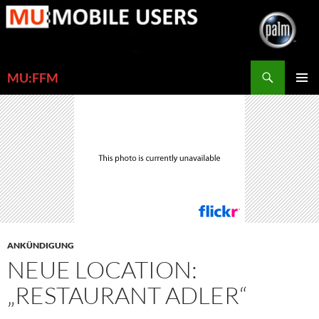
Zum
Inhalt
springen
Suchen
MU:FFM
PRIMÄR
MENÜ
ANKÜNDIGUNG
NEUE LOCATION:
„RESTAURANT ADLER“