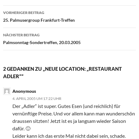
Beitragsnavigation
VORHERIGER BEITRAG
25. Palmusergroup Frankfurt-Treffen
NÄCHSTER BEITRAG
Palmsonntag-Sondertreffen, 20.03.2005
2 GEDANKEN ZU „NEUE LOCATION: „RESTAURANT
ADLER““
Anonymous
4. APRIL 2005 UM 17:22 UHR
Der „Adler“ ist super. Gutes Esen (und reichlich) für
vernünftige Preise. Und vor allem kann man wunderschön
draussen sitzten! Jetzt ist es ja langsam wieder Saison
dafür. 🙂
Leider kann ich das erste Mal nicht dabei sein, schade.