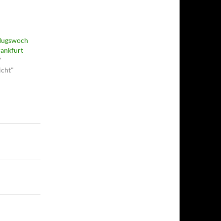
flugswoch
rankfurt
7
icht"