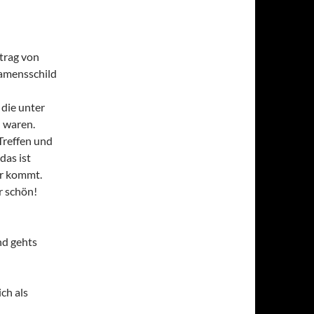
trag von
Namensschild
 die unter
 waren.
Treffen und
as ist
r kommt.
r schön!
nd gehts
ch als