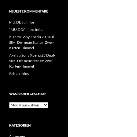
NEUESTE KOMMENTARE
MU:DE
zu
Infos
"MU:DDi" ;-)
zu
Infos
Kian
zu
Sony Xperia Z3 Dual-
SIM: Der neue Star am Zwei-
Karten-Himmel
Axel
zu
Sony Xperia Z3 Dual-
SIM: Der neue Star am Zwei-
Karten-Himmel
Fab
zu
Infos
WAS BISHER GESCHAH:
Was
bisher
geschah:
KATEGORIEN
Allgemein