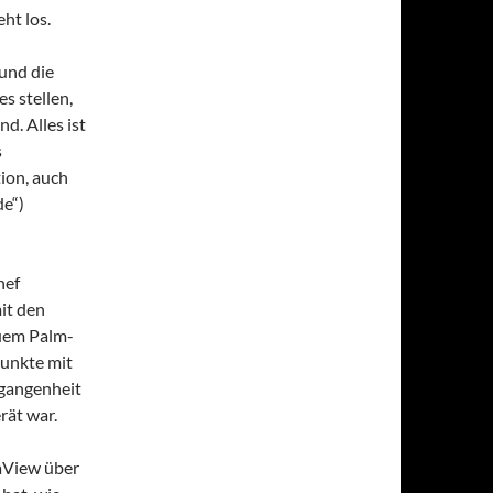
ht los.
und die
 stellen,
nd. Alles ist
s
tion, auch
de“)
hef
it den
euem Palm-
punkte mit
rgangenheit
rät war.
aView über