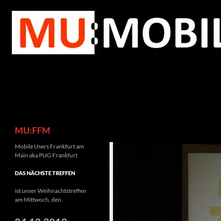
Zum
Inhalt
springen
Suchen
MU:FFM
Mobile Users Frankfurt am
Main aka PUG Frankfurt
DAS NÄCHSTE TREFFEN
ist unser Weihnachtstreffen
am Mittwoch, den