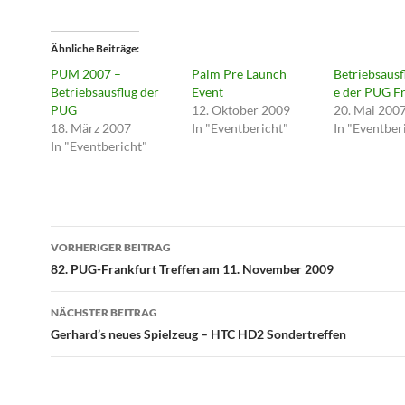
Ähnliche Beiträge
PUM 2007 –
Palm Pre Launch
Betriebsaus
Betriebsausflug der
Event
e der PUG F
PUG
12. Oktober 2009
20. Mai 200
18. März 2007
In "Eventbericht"
In "Eventber
In "Eventbericht"
Beitragsnavigation
VORHERIGER BEITRAG
82. PUG-Frankfurt Treffen am 11. November 2009
NÄCHSTER BEITRAG
Gerhard’s neues Spielzeug – HTC HD2 Sondertreffen