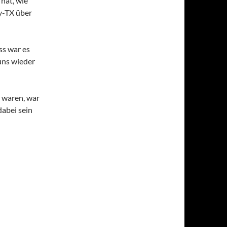
hat, wie
y-TX über
s war es
uns wieder
 waren, war
dabei sein