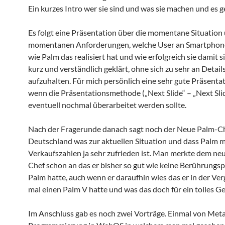
Ein kurzes Intro wer sie sind und was sie machen und es ge
Es folgt eine Präsentation über die momentane Situation 
momentanen Anforderungen, welche User an Smartphones
wie Palm das realisiert hat und wie erfolgreich sie damit si
kurz und verständlich geklärt, ohne sich zu sehr an Detail
aufzuhalten. Für mich persönlich eine sehr gute Präsenta
wenn die Präsentationsmethode („Next Slide“ – „Next Sli
eventuell nochmal überarbeitet werden sollte.
Nach der Fragerunde danach sagt noch der Neue Palm-C
Deutschland was zur aktuellen Situation und dass Palm m
Verkaufszahlen ja sehr zufrieden ist. Man merkte dem n
Chef schon an das er bisher so gut wie keine Berührungs
Palm hatte, auch wenn er daraufhin wies das er in der Ve
mal einen Palm V hatte und was das doch für ein tolles Ge
Im Anschluss gab es noch zwei Vorträge. Einmal von Met