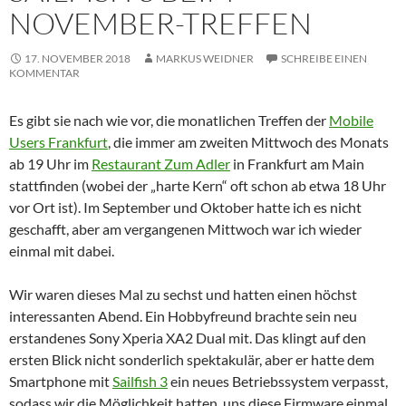
NOVEMBER-TREFFEN
17. NOVEMBER 2018
MARKUS WEIDNER
SCHREIBE EINEN
KOMMENTAR
Es gibt sie nach wie vor, die monatlichen Treffen der
Mobile
Users Frankfurt
, die immer am zweiten Mittwoch des Monats
ab 19 Uhr im
Restaurant Zum Adler
in Frankfurt am Main
stattfinden (wobei der „harte Kern“ oft schon ab etwa 18 Uhr
vor Ort ist). Im September und Oktober hatte ich es nicht
geschafft, aber am vergangenen Mittwoch war ich wieder
einmal mit dabei.
Wir waren dieses Mal zu sechst und hatten einen höchst
interessanten Abend. Ein Hobbyfreund brachte sein neu
erstandenes Sony Xperia XA2 Dual mit. Das klingt auf den
ersten Blick nicht sonderlich spektakulär, aber er hatte dem
Smartphone mit
Sailfish 3
ein neues Betriebssystem verpasst,
sodass wir die Möglichkeit hatten, uns diese Firmware einmal