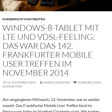
KURZBERICHT VOM TREFFEN
WINDOWS-8-TABLET MIT
LTE UND VDSL-FEELING:
DAS WAR DAS 142.
FRANKFURTER MOBILE
USER TREFFEN IM
NOVEMBER 2014
16. NOVEMBER 2014
MARKUS WEIDNER
SCHREIBE EINEN
KOMMENTAR
Am vergangenen Mittwoch, 12. November, war es wieder
soweit: Das Frankfurter Mobile User Treffen fand im
Restaurant Adler im Stadtteil Ginnheim statt. Wir hatten