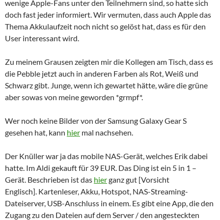
wenige Apple-Fans unter den Teilnehmern sind, so hatte sich
doch fast jeder informiert. Wir vermuten, dass auch Apple das
Thema Akkulaufzeit noch nicht so gelöst hat, dass es für den
User interessant wird.
Zu meinem Grausen zeigten mir die Kollegen am Tisch, dass es
die Pebble jetzt auch in anderen Farben als Rot, Weiß und
Schwarz gibt. Junge, wenn ich gewartet hätte, wäre die grüne
aber sowas von meine geworden *grmpf*.
Wer noch keine Bilder von der Samsung Galaxy Gear S
gesehen hat, kann
hier
mal nachsehen.
Der Knüller war ja das mobile NAS-Gerät, welches Erik dabei
hatte. Im Aldi gekauft für 39 EUR. Das Ding ist ein 5 in 1 –
Gerät. Beschrieben ist das
hier
ganz gut [Vorsicht
Englisch]. Kartenleser, Akku, Hotspot, NAS-Streaming-
Dateiserver, USB-Anschluss in einem. Es gibt eine App, die den
Zugang zu den Dateien auf dem Server / den angesteckten