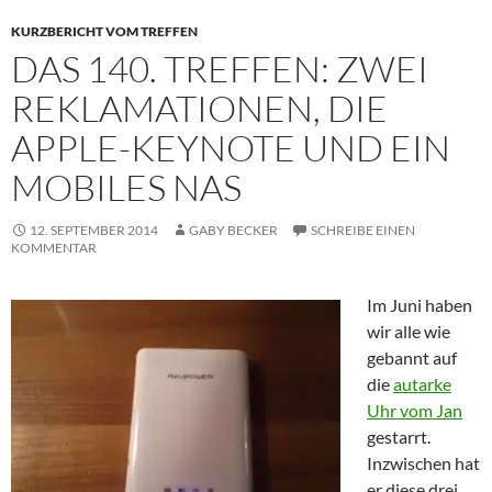
KURZBERICHT VOM TREFFEN
DAS 140. TREFFEN: ZWEI
REKLAMATIONEN, DIE
APPLE-KEYNOTE UND EIN
MOBILES NAS
12. SEPTEMBER 2014
GABY BECKER
SCHREIBE EINEN
KOMMENTAR
Im Juni haben
wir alle wie
gebannt auf
die
autarke
Uhr vom Jan
gestarrt.
Inzwischen hat
er diese drei